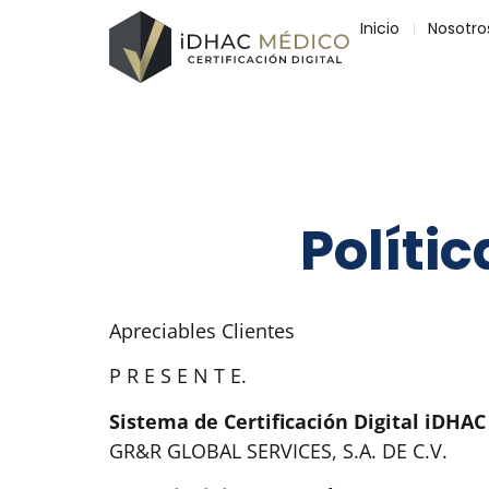
Inicio
Nosotro
Políti
Apreciables Clientes
P R E S E N T E.
Sistema de Certificación Digital iDHAC
GR&R GLOBAL SERVICES, S.A. DE C.V.