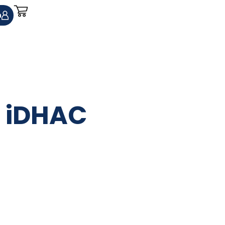
n
s iDHAC