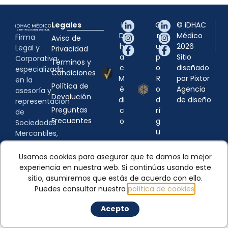
Legales
i
G
© iDHAC
D
r
Médico
Firma
Aviso de
h
u
2026
Legal y
Privacidad
a
p
Sitio
Corporativa
Términos y
c
o
diseñado
especializada
Condiciones
M
R
por Pixtor
en la
Política de
é
o
Agencia
asesoría y
Devolución
di
d
de diseño
representación
Preguntas
c
rí
de
Frecuentes
o
g
Sociedades
u
Mercantiles,
e
Entidades
z
de
Usamos cookies para asegurar que te damos la mejor
Gobierno
experiencia en nuestra web. Si continúas usando este
y
sitio, asumiremos que estás de acuerdo con ello.
Particulares.
Puedes consultar nuestra
política de cookies
.
Acepto