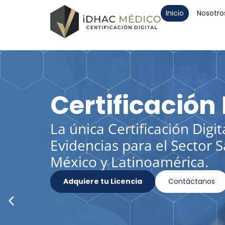
Inicio
Nosotro
Cero Multas y
Evita multas y riesgos legal
Genera pruebas certificad
en tiempo real.
Adquiere tu Licencia
Contáctanos