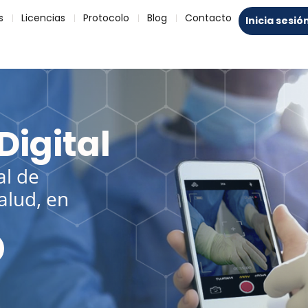
s
Licencias
Protocolo
Blog
Contacto
Inicia sesió
 Riesgos
es.
as