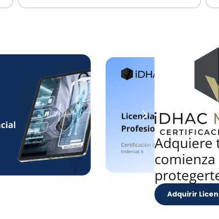
Adquiere t
comienza 
protegerte
Adquirir Licen